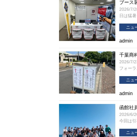
ブース
2026/
日は猛暑
ニュ
admin
千葉商
2026/
フォーラム
ニュ
admin
函館社
2026/
今回は引率
ニュ