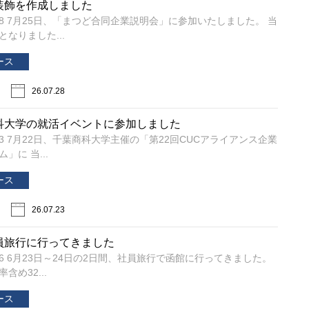
装飾を作成しました
7/28 7月25日、「まつど合同企業説明会」に参加いたしました。 当
となりました...
ース
26.07.28
科大学の就活イベントに参加しました
7/23 7月22日、千葉商科大学主催の「第22回CUCアライアンス企業
」に 当...
ース
26.07.23
員旅行に行ってきました
6/26 6月23日～24日の2日間、社員旅行で函館に行ってきました。
含め32...
ース