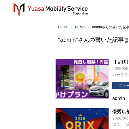
HOME
NEWS
adminさんの書いた記
"admin"さんの書いた記事
【見逃
2026
カー各店舗
ニュ
admin
優秀店
2026
にて、 成