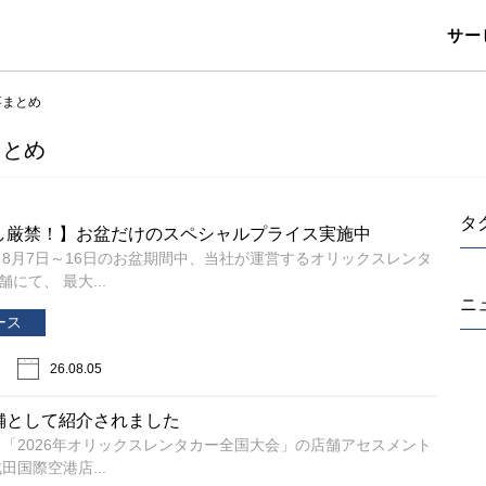
サー
事まとめ
まとめ
タ
し厳禁！】お盆だけのスペシャルプライス実施中
/8/5 8月7日～16日のお盆期間中、当社が運営するオリックスレンタ
にて、 最大...
ニ
ース
26.08.05
舗として紹介されました
/8/3 「2026年オリックスレンタカー全国大会」の店舗アセスメント
田国際空港店...