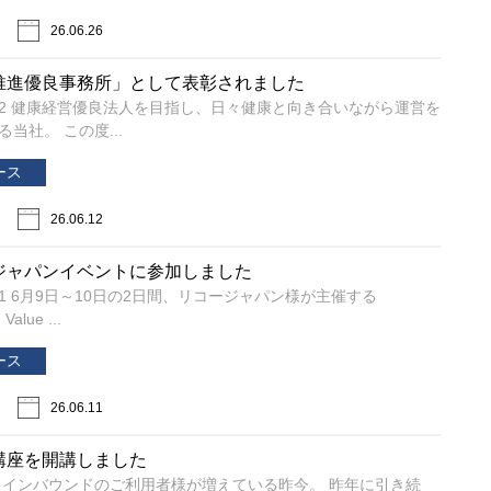
26.06.26
推進優良事務所」として表彰されました
/6/12 健康経営優良法人を目指し、日々健康と向き合いながら運営を
当社。 この度...
ース
26.06.12
ジャパンイベントに参加しました
6/11 6月9日～10日の2日間、リコージャパン様が主催する
alue ...
ース
26.06.11
講座を開講しました
/6/4 インバウンドのご利用者様が増えている昨今。 昨年に引き続