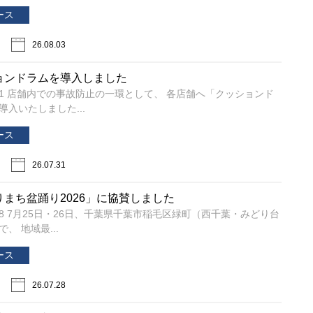
ース
26.08.03
ョンドラムを導入しました
/7/31 店舗内での事故防止の一環として、 各店舗へ「クッションド
導入いたしました...
ース
26.07.31
りまち盆踊り2026」に協賛しました
7/28 7月25日・26日、千葉県千葉市稲毛区緑町（西千葉・みどり台
、 地域最...
ース
26.07.28