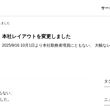
サー
しました
本社レイアウトを変更しました
2025/9/16 10月1日より本社勤務者増員にともない、 大幅な
タ
もない、
した。
ニ