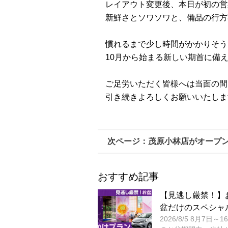
レイアウト変更後、本日が初の営
新鮮さとソワソワと、備品の行方
慣れるまで少し時間がかかりそう
10月から始まる新しい期首に備
ご足労いただく皆様へは当面の間
引き続きよろしくお願いいたしま
茂原小林店がオープ
おすすめ記事
【見逃し厳禁！】
盆だけのスペシャ
2026/8/5 8月7日～1
プライス実施中